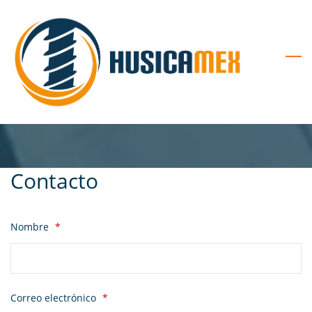
Skip
to
main
content
Contacto
Nombre
*
Correo electrónico
*